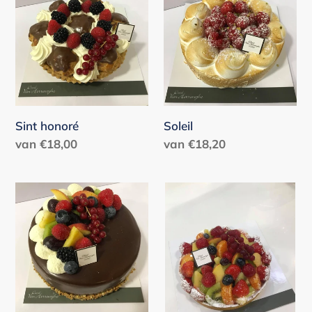
honoré
Sint honoré
Soleil
Normale
van €18,00
Normale
van €18,20
prijs
prijs
Biscuit
Fruittaart
ganache
zanddeeg