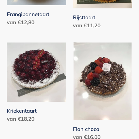
Frangipannetaart
Rijsttaart
Normale
van €12,80
Normale
van €11,20
prijs
prijs
Kriekentaart
Flan
choco
Kriekentaart
Normale
van €18,20
prijs
Flan choco
Normale
van €16,00