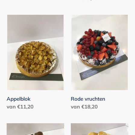
prijs
Appelblok
Rode
vruchten
Appelblok
Rode vruchten
Normale
van €11,20
Normale
van €18,20
prijs
prijs
Sint
Soleil