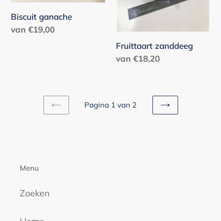
Biscuit ganache
Normale
van €19,00
prijs
Fruittaart zanddeeg
Normale
van €18,20
prijs
Pagina 1 van 2
VORIGE
VOLGENDE
PAGINA
PAGINA
Menu
Zoeken