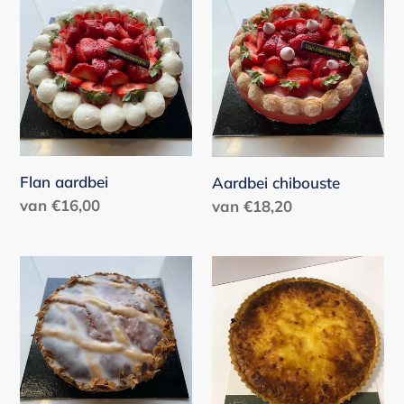
i
Flan
Aardbei
aardbei
chibouste
m
e
n
t
:
Flan aardbei
Aardbei chibouste
Normale
van €16,00
Normale
van €18,20
prijs
prijs
Frangipannetaart
Rijsttaart