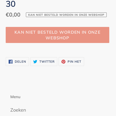
30
Normale
€0,00
KAN NIET BESTELD WORDEN IN ONZE WEBSHOP
prijs
KAN NIET BESTELD WORDEN IN ONZE
WEBSHOP
Product
toegevoegen
DELEN
TWITTEREN
PINNEN
DELEN
TWITTER
PIN HET
aan
OP
OP
OP
FACEBOOK
TWITTER
PINTEREST
je
winkelwagen
Menu
Zoeken