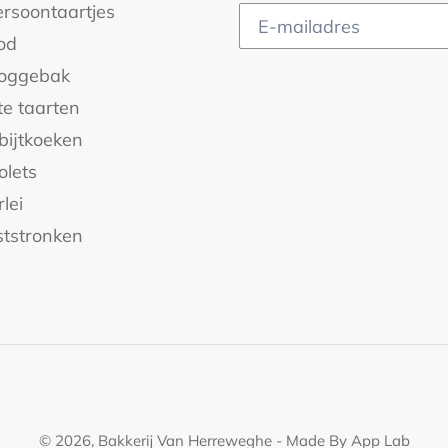
ersoontaartjes
od
oggebak
te taarten
bijtkoeken
olets
rlei
ststronken
© 2026,
Bakkerij Van Herreweghe
- Made By
App Lab