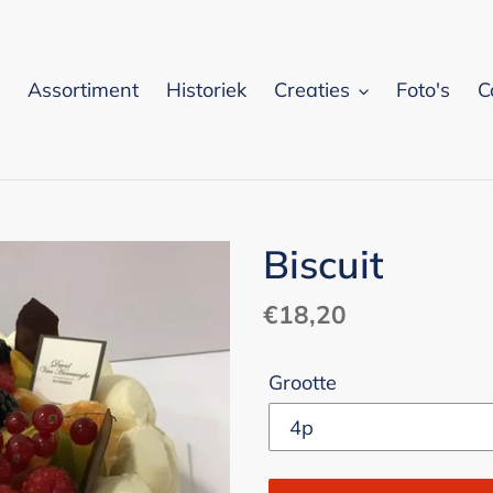
Assortiment
Historiek
Creaties
Foto's
C
Biscuit
Normale
€18,20
prijs
Grootte