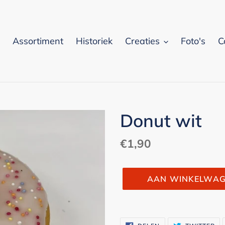
Assortiment
Historiek
Creaties
Foto's
C
Donut wit
Normale
€1,90
prijs
AAN WINKELWAG
Product
toegevoegen
DELEN
TW