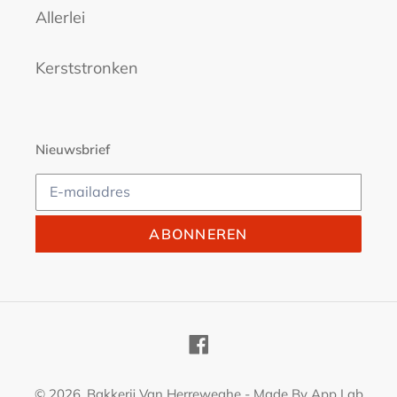
Allerlei
Kerststronken
Nieuwsbrief
ABONNEREN
Facebook
© 2026,
Bakkerij Van Herreweghe
- Made By
App Lab