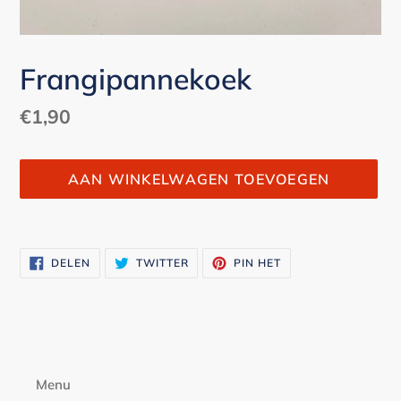
Frangipannekoek
Normale
€1,90
prijs
AAN WINKELWAGEN TOEVOEGEN
Product
toegevoegen
DELEN
TWITTEREN
PINNEN
DELEN
TWITTER
PIN HET
aan
OP
OP
OP
FACEBOOK
TWITTER
PINTEREST
je
winkelwagen
Menu