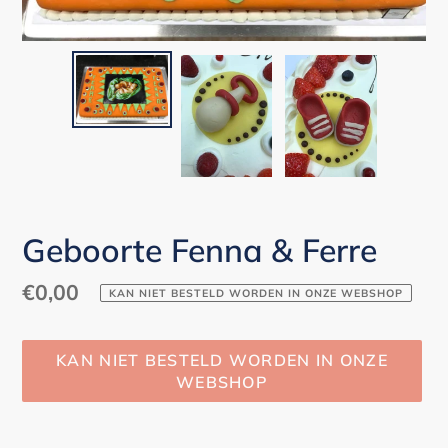
Geboorte Fenna & Ferre
Normale
€0,00
KAN NIET BESTELD WORDEN IN ONZE WEBSHOP
prijs
KAN NIET BESTELD WORDEN IN ONZE
WEBSHOP
Product