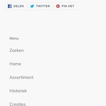
toegevoegen
DELEN
TWITTEREN
PINNEN
DELEN
TWITTER
PIN HET
aan
OP
OP
OP
FACEBOOK
TWITTER
PINTEREST
je
winkelwagen
Menu
Zoeken
Home
Assortiment
Historiek
Creaties