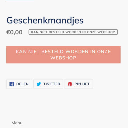
Geschenkmandjes
Normale
€0,00
KAN NIET BESTELD WORDEN IN ONZE WEBSHOP
prijs
KAN NIET BESTELD WORDEN IN ONZE
WEBSHOP
Product
toegevoegen
DELEN
TWITTEREN
PINNEN
DELEN
TWITTER
PIN HET
aan
OP
OP
OP
FACEBOOK
TWITTER
PINTEREST
je
winkelwagen
Menu