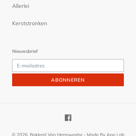
Allerlei
Kerststronken
Nieuwsbrief
ABONNEREN
Facebook
© 2026,
Bakkerij Van Herreweghe
- Made By
App Lab