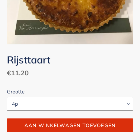
Rijsttaart
Normale
€11,20
prijs
Grootte
AAN WINKELWAGEN TOEVOEGEN