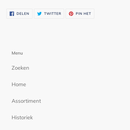
Product
toegevoegen
DELEN
TWITTEREN
PINNEN
DELEN
TWITTER
PIN HET
aan
OP
OP
OP
FACEBOOK
TWITTER
PINTEREST
je
winkelwagen
Menu
Zoeken
Home
Assortiment
Historiek