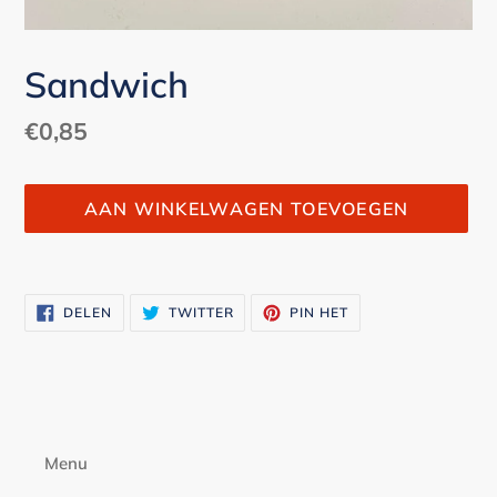
Sandwich
Normale
€0,85
prijs
AAN WINKELWAGEN TOEVOEGEN
Product
toegevoegen
DELEN
TWITTEREN
PINNEN
DELEN
TWITTER
PIN HET
aan
OP
OP
OP
FACEBOOK
TWITTER
PINTEREST
je
winkelwagen
Menu