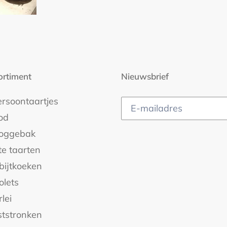
ortiment
Nieuwsbrief
ersoontaartjes
od
oggebak
te taarten
bijtkoeken
olets
rlei
ststronken