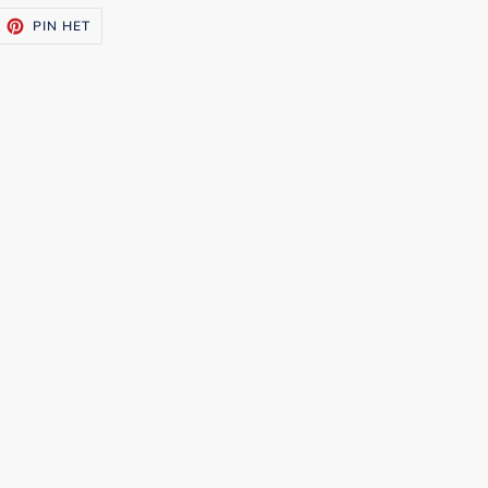
ITTEREN
PINNEN
PIN HET
OP
ITTER
PINTEREST