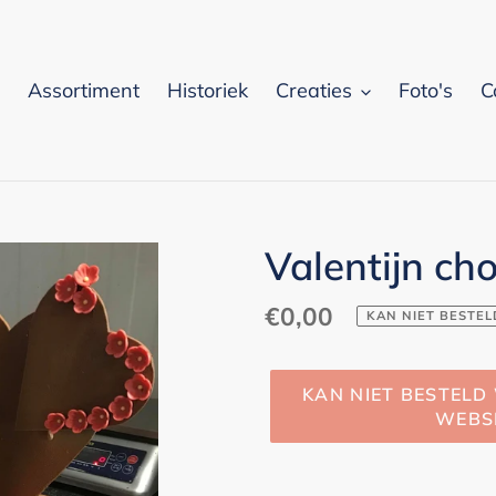
Assortiment
Historiek
Creaties
Foto's
C
Valentijn ch
Normale
€0,00
KAN NIET BESTE
prijs
KAN NIET BESTELD
WEBS
Product