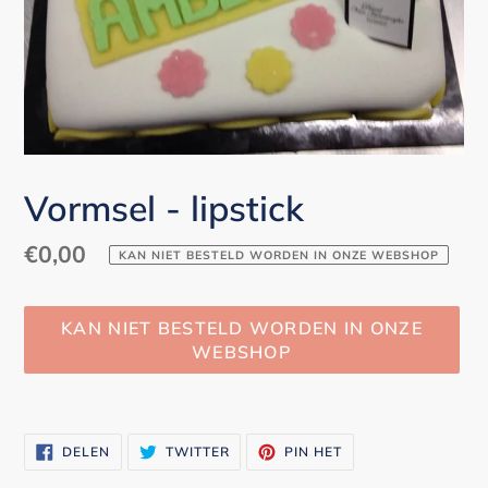
Vormsel - lipstick
Normale
€0,00
KAN NIET BESTELD WORDEN IN ONZE WEBSHOP
prijs
KAN NIET BESTELD WORDEN IN ONZE
WEBSHOP
Product
toegevoegen
DELEN
TWITTEREN
PINNEN
DELEN
TWITTER
PIN HET
aan
OP
OP
OP
FACEBOOK
TWITTER
PINTEREST